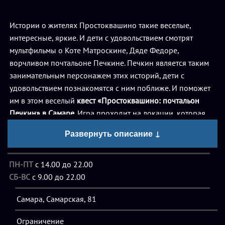
Истории о жителях Простоквашино такие веселые,
интересные, яркие. И дети с удовольствием смотрят
мультфильмы о Коте Матроскине, Дяде Федоре,
ворчливом почтальоне Печкине. Печкин является таким
занимательным персонажем этих историй, дети с
удовольствием познакомятся с ним поближе. И поможет
им в этом веселый
квест «Простоквашино: почтальон
Печкин» в Самаре
. Игра проходит на локации, которая
напоминает обстановку Простоквашино, поэтому так
Развернуть описание ↓
легко проникнуться атмосферой и настроением этой
деревни и ее жителей.
ПН-ПТ
с 14.00 до 22.00
СБ-ВС
с 9.00 до 22.00
Казалось бы, жизнь почтальона скучная и однообразная.
Но это в обычной деревне, а в Простоквашино с
Самара, Самарская, 81
Печкиным происходят самые невероятные истории. И во
теперь потерялись все посылки, которые он должен был
Ограничение