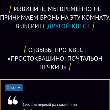
деревню и возможность помочь ее жителям, в том числе и
ИЗВИНИТЕ, МЫ ВРЕМЕННО НЕ
Печкину. В поисках посылок может принимать от 2 до 5
детей. Приключение длится час, но дети наверняка
ПРИНИМАЕМ БРОНЬ НА ЭТУ КОМНАТУ.
захотят продлить его!
ВЫБЕРИТЕ
ДРУГОЙ КВЕСТ
ОТЗЫВЫ ПРО КВЕСТ
«ПРОСТОКВАШИНО: ПОЧТАЛЬОН
ПЕЧКИН»
Ольга М.
Сегодня первый раз ходили на