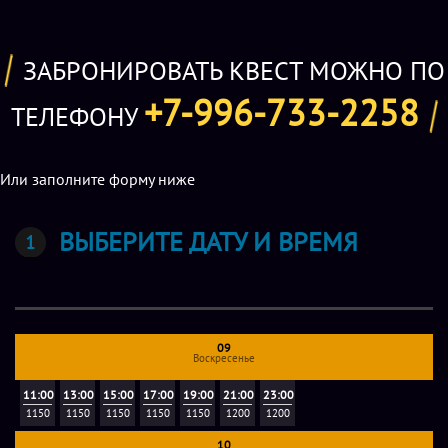
Вас ждёт:
-огромная лаунж зона для праздников (стоимость 2000
ЗАБРОНИРОВАТЬ КВЕСТ МОЖНО ПО
рублей за 75 минут)!
-всегда доступные цены!
+7-996-733-2258
ТЕЛЕФОНУ
-удобное расположение в центре города
-более 15 различных сценариев игр!
-онлайн статистика с вашими результатами игр!
Или заполните форму ниже
-16 комплектов новейшего кибертаг оборудования!
-самое современное оборудование последнего
ВЫБЕРИТЕ ДАТУ И ВРЕМЯ
поколения!
- красочная, яркая, уникальная игровая арена площадью
более 350кв.м.!
- умная игровая арена с различными спец эффектами,
световыми, дымовыми, звуковыми!
09
Воскресенье
Дополнительные услуги
11:00
13:00
15:00
17:00
19:00
21:00
23:00
1150
1150
1150
1150
1150
1200
1200
Зона для чаепития:
после прохождения квестов можно
10