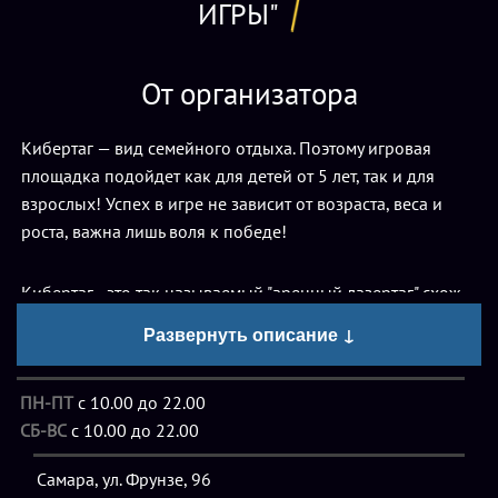
ИГРЫ"
От организатора
Кибертаг — вид семейного отдыха. Поэтому игровая
площадка подойдет как для детей от 5 лет, так и для
взрослых! Успех в игре не зависит от возраста, веса и
роста, важна лишь воля к победе!
Кибертаг - это так называемый "аренный лазертаг" схож
так же с пейнтболом, действие которого происходит в
Развернуть описание ↓
специальном помещении, в красочном лабиринте со
спецэффектами и музыкой. Экипировка в кибертаге
ПН-ПТ
с 10.00 до 22.00
намного легче, что гораздо удобнее как для детей так и
СБ-ВС
с 10.00 до 22.00
для взрослых!
Самара, ул. Фрунзе, 96
Существует множество сценариев с захватом баз,