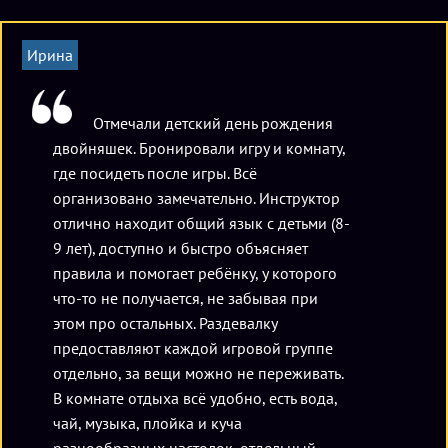
игры, включая дымовые завесы, световые,
звуковые включения. Существует более 15 игровых
Ирина
сценариев, рассчитанных на разное количество
участников. Вы можете выбрать любой вариант по
вкусу, от охоты на зомби до классического захвата
Отмечали детский день рождения
базы противника.
двойняшек. Бронировали игру и комнату,
где посидеть после игры. Всё
Счет в игре ведется в онлайн-формате, при этом
организовано замечательно. Инструктор
команды зарабатывают очки не только меткими
отлично находит общий язык с детьми (8-
выстрелами, но и другими способами,
9 лет), доступно и быстро объясняет
предусмотренными конкретным сценарием. Еще
правила и помогает ребёнку, у которого
одна особенность кибертага – видимые лазерные
что-то не получается, не забывая при
лучи, что значительно упрощает задачи стрелков, а
этом про остальных. Раздевалку
заодно превращает игру в великолепное световое
предоставляют каждой игровой группе
шоу.
отдельно, за вещи можно не переживать.
В комнате отдыха всё удобно, есть вода,
чай, музыка, плойка и куча
разнообразных настолок, отдельный