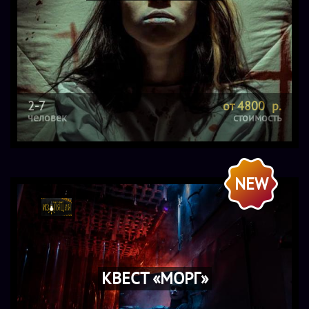
2-7
от 4800 р.
человек
стоимость
NEW
КВЕСТ «МОРГ»