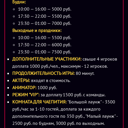
Будни:
обвинениями.
10:00 — 16:00 — 5000 руб.
17:30 — 22:00 — 5500 руб.
Полицейское расследование приводит к тому, что
23:30 — 01:00 — 7000 руб.
пиццаплекс закрывается. Ныне заброшенное здание до
Выходные и праздники:
сих пор находится под тщательной охраной, а
10:00 — 16:00 — 5500 руб.
аниматроники все еще функционируют. В городе ходят
17:30 — 22:00 — 6000 руб.
слухи, что души умерших в пиццерии детей поселились в
23:30 — 01:00 — 7500 руб.
аниматроников и теперь жаждут мести.
ДОПОЛНИТЕЛЬНЫЕ УЧАСТНИКИ:
свыше 4 игроков
доплата 1000 руб./чел., максимум - 12 игроков.
Вы находите объявление в интернете и устраиваетесь
ПРОДОЛЖИТЕЛЬНОСТЬ ИГРЫ:
80 минут.
работать в ночную смену охранниками пиццерии “Фредди
АКТЁРЫ:
входят в стоимость.
Фазбера”. Работа не пыльная, сидеть за компьютером,
АНИМАТОР:
1000 руб.
наблюдать за камерами и периодически делать обход
РЕЖИМ "VIP":
за доплату 1500 руб. с команды.
помещения, как утверждает работодатель - ничего
КОМНАТА ДЛЯ ЧАЕПИТИЯ:
"Большой лаунж" - 3500
сложного.
руб./час за 1-10 гостей, доплата за каждого
дополнительного гостя по 350 руб., "Малый лаунж" -
2500 руб. по будням, 3000 руб. по выходным.
Предыдущий охранник оставил послание для будущих