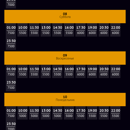
7000
08
"Экстремальный" - на данном режиме с командой
Суббота
взаимодействуют 4 персонажа (Бонни, Фредди, Чика и
01:00
10:00
11:30
13:00
14:30
16:00
17:30
19:00
20:30
22:00
Фокси). Здесь Вы получите большее количество
7500
5500
5500
5500
5500
5500
6000
6000
6000
6000
индивидуальных заданий, еще больше скриммеров от
23:30
каждого персонажа и дополнительных сцен с ними. Это
7500
самый страшный режим из всех, что у нас есть. Доплата за
09
Воскресенье
него + 2.500₽
01:00
10:00
11:30
13:00
14:30
16:00
17:30
19:00
20:30
22:00
7500
5500
5500
5500
5500
5500
6000
6000
6000
6000
Фотографии игроков: опубликовываются в группе
"ВКонтакте"
23:30
7500
Дополнительные услуги
10
Понедельник
01:00
10:00
11:30
13:00
14:30
16:00
17:30
19:00
20:30
22:00
Аниматор:
1000 руб., с 12-ти до 16-ти лет возможно
7500
5000
5000
5000
5000
5000
5500
5500
5500
5500
прохождение со взрослым или с аниматором и с
23:30
распиской о разрешении прохождения квеста от
7000