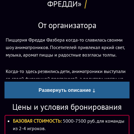
ФРЕДДИ»
От организатора
Пиццерия Фредди Фазбера когда-то славилась своими
шоу аниматроников. Посетителей привлекал яркий свет,
музыка, аромат пиццы и радостные возгласы толпы.
Когда-то здесь резвились дети, аниматроники выступали
со своей фирменной программой, а родители могли не
беспокоиться о безопасности своих детей.
Развернуть описание ↓
Со временем в пиццерии начали происходить ужасные
Цены и условия бронирования
события.. Зафиксированы случаи нападение
аниматроников на гостей пиццерии, череда инцидентов
БАЗОВАЯ СТОИМОСТЬ:
5000-7500 руб. для команды
и даже смерть нескольких детей. Несмотря на это,
из 2-4 игроков.
руководство компании все отрицает и не согласна с