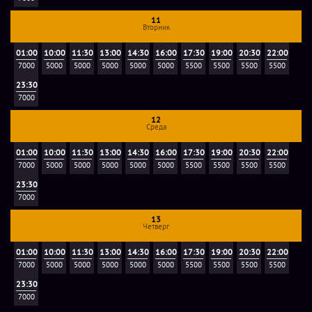
родителей или опекунов (Форму расписки направляет
11
организатор).
Вторник
01:00
10:00
11:30
13:00
14:30
16:00
17:30
19:00
20:30
22:00
Видеонарезка:
2000 руб. Видео с самыми яркими
7000
5000
5000
5000
5000
5000
5500
5500
5500
5500
фрагментами вашей игры на квесте! Заказать видео
23:30
прохождения можно после игры, обратившись к
7000
администратору.
12
Среда
01:00
10:00
11:30
13:00
14:30
16:00
17:30
19:00
20:30
22:00
Большой лаунж:
3500 руб./час за 1-10 гостей, доплата за
7000
5000
5000
5000
5000
5000
5500
5500
5500
5500
каждого дополнительного гостя по 350 руб.. В аренду
23:30
лаунж-зоны входит:
7000
13
- 25 посадочных мест;
Четверг
- телевизор со mart-tv, бесплатный WiFi;
01:00
10:00
11:30
13:00
14:30
16:00
17:30
19:00
20:30
22:00
- настольные игры (22 шт.);
7000
5000
5000
5000
5000
5000
5500
5500
5500
5500
- музыка по Вашему запросу;
23:30
- кулер с водой, микроволновая печь, чайник,
7000
разделочные доски, нож, штопор, влажные и сухие