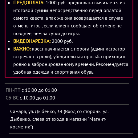
ПРЕДОПЛАТА:
1000 руб. предоплата вычитается из
стажеров. Прослушав его вы понимаете, что городские
итоговой суммы непосредственно перед оплатой
слухи вовсе не беспочвенны, а железные аниматроники
самого квеста, а так же она возвращается в случае
вовсе не бездушны.
отмены игры, если клиент сообщает об отмене не
позднее, чем за сутки до игры.
Жанр: Мистика, хоррор, саспенс, стелс
ВИДЕОНАРЕЗКА:
2000 руб.
Уровень сложности: средний
ВАЖНО:
квест начинается с порога (администратор
Уровень страха: максимальный
встречает в роли), убедительная просьба приходить
Сложность: 4 из 10 (2 из 5).
ровно к забронированному времени. Рекомендуется
удобная одежда и спортивная обувь.
Вас ждет:
- Локации площадью 400 кв. м., спроектированные по
референсам из игр;
ПН-ПТ
с 10.00 до 01.00
- Нелинейное прохождение;
СБ-ВС
с 10.00 до 01.00
- 4 разных концовки;
- Атмосфера заброшенной пиццерии Фредди Фазбера;
Самара, ул. Дыбенко, 34 (Вход со стороны ул.
- Страшные индивидуальные задания;
Дыбенко, слева от входа в магазин "Магнит-
- Профессиональная звуковая система Dolby Atmos;
косметик")
- Детализированные декорации;