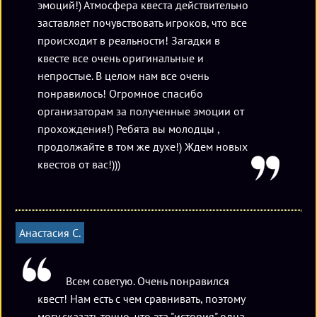
Алисой, придумал и записал Льюис Кэрролл – ученый
эмоций!) Атмосфера квеста действительно
математик. И эта сказка, а совсем не научные труды,
заставляет почувствовать игроков, что все
сделали его имя известным во всех уголках мира.
происходит в реальности! Загадки в
Впрочем, в Китае книга про Алису запрещена из-за
квесте все очень оригинальные и
присутствия в ней говорящих животных.
непростые. В целом нам все очень
понравилось! Огромное спасибо
организаторам за полученные эмоции от
Зато на русский язык эта сказка переводилась примерно
прохождения!) Ребята вы молодцы ,
тринадцать раз. Первый переводчик, имя которого
продолжайте в том же духе!) Ждем новых
осталось неизвестным, назвал эту историю «Соня в
квестов от вас!)))
царстве дива». Набоков перевёл её как «Приключения
Ани в мире чудес», а Борис Захадер изначально выбрал
«Лиска в Расчудесии», но вовремя передумал.
Квест
«Алиса в стране Чудес»
в Самаре
не заставляет нас
Анастасия С.
теряться в догадках, о чем же пойдет речь. Вы намерены
погрузиться в мир любимой с детства сказки? Если да, то
следуйте за… администратором!
Всем советую. Очень понравился
квест! Нам есть с чем сравнивать, поэтому
Но вот незадача: страна Чудес осталась там же, где и была
могу сказать точно, что эта "история" одна