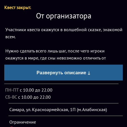
Квест закрыт.
От организатора
Участники квеста окажутся в волшебной сказке, знакомой
всем.
Нужно сделать всего лишь шаг, после чего игроки
окажутся в мире, где сны невозможно отличить от
реальности! Таинственность и абсурд — вот, что скрывает
Развернуть описание ↓
в себе загадочная Страна чудес.
По мере прохождения квеста игрокам предстоит:
ПН-ПТ
с 10.00 до 22.00
- попасть в кроличью нору;
СБ-ВС
с 10.00 до 22.00
- испытать на себе эффект увеличения и уменьшения
пространства;
Самара, ул. Красноармейская, 1П (м. Алабинская)
- узнать, что таит улыбка Чеширского Кота;
Ограничение
- разгадать загадки Красной Королевы!