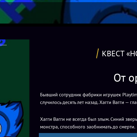
КВЕСТ «Н
От о
Бывший сотрудник фабрики игрушек Playtime
случилось десять лет назад. Хагги Вагги — г
Хагги Вагги не всегда был злым. Синий звер
монстра, способного заобнимать до смерти.