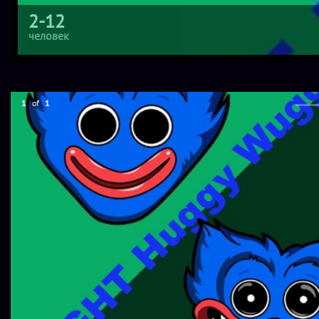
2-12
человек
1
of
1