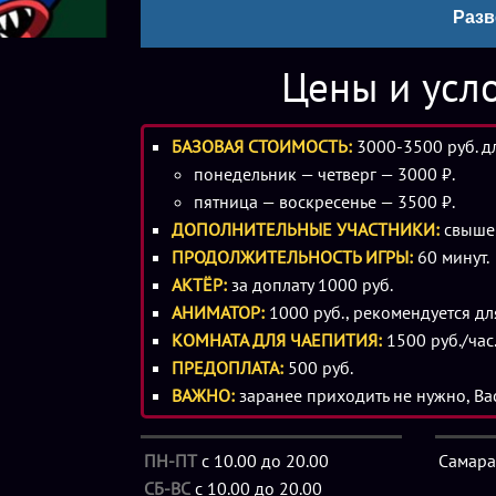
Разв
Попробуй не попадись ему в его огромные 
Цены и усл
БАЗОВАЯ СТОИМОСТЬ:
3000-3500 руб. д
понедельник — четверг — 3000 ₽.
пятница — воскресенье — 3500 ₽.
ДОПОЛНИТЕЛЬНЫЕ УЧАСТНИКИ:
свыше 
ПРОДОЛЖИТЕЛЬНОСТЬ ИГРЫ:
60 минут.
АКТЁР:
за доплату 1000 руб.
АНИМАТОР:
1000 руб., рекомендуется для
КОМНАТА ДЛЯ ЧАЕПИТИЯ:
1500 руб./час
ПРЕДОПЛАТА:
500 руб.
ВАЖНО:
заранее приходить не нужно, Ва
ПН-ПТ
с 10.00 до 20.00
Самара,
СБ-ВС
с 10.00 до 20.00