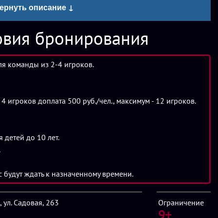
ернуть описание ↓
длинные лапы и расследуй исчезновения!
овия бронирования
ля команды из 2-4 игроков.
4 игроков доплата 500 руб./чел., максимум - 12 игроков.
 детей до 10 лет.
.
с будут ждать к назначенному времени.
 ул. Садовая, 263
Ограничение
9+