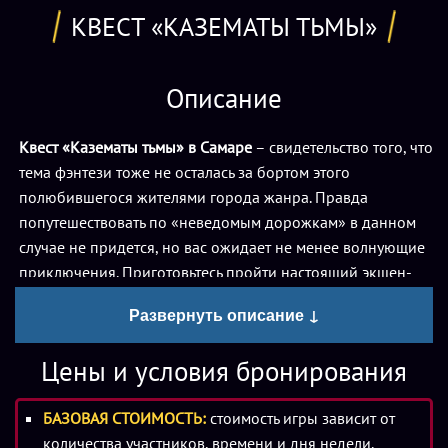
КВЕСТ «КАЗЕМАТЫ ТЬМЫ»
Описание
Квест «Казематы тьмы» в Самаре
– свидетельство того, что
тема фэнтези тоже не осталась за бортом этого
полюбившегося жителями города жанра. Правда
попутешествовать по «неведомым дорожкам» в данном
случае не придется, но вас ожидает не менее волнующие
приключения. Приготовьтесь пройти настоящий экшен-
квест, приправленный талантливой игрой
Развернуть описание ↓
профессиональных актеров.
Цены и условия бронирования
Итак, игрокам предложено превратиться в команду
искателей приключений. Вы оказались в мире фэнтези.
БАЗОВАЯ СТОИМОСТЬ:
стоимость игры зависит от
Перед вами стоит задача, заключающаяся в
количества участников, времени и дня недели.