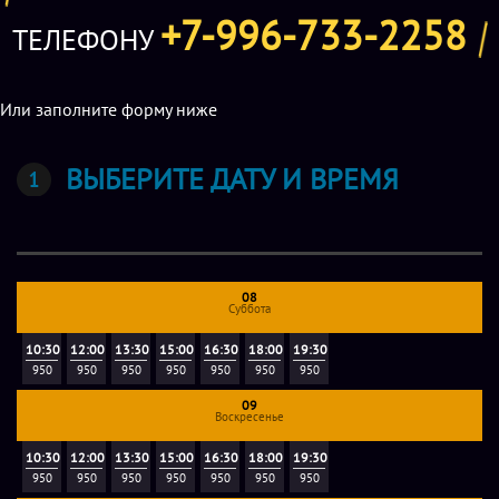
- множество различных увлекательных, веселых
+7-996-733-2258
ТЕЛЕФОНУ
настольных игр!
- холодильник, микроволновая печь, кулер с водой;
- музыкальный центр;
Или заполните форму ниже
- кондиционер;
- СКИДКИ 15% на вкуснейшую “ДОДО” пиццу, а также
ВЫБЕРИТЕ ДАТУ И ВРЕМЯ
роллы и суши.
08
Суббота
10:30
12:00
13:30
15:00
16:30
18:00
19:30
950
950
950
950
950
950
950
09
Воскресенье
10:30
12:00
13:30
15:00
16:30
18:00
19:30
950
950
950
950
950
950
950