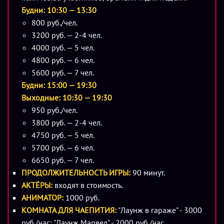
освобождении из мрачных казематов старинной тюрьмы
Будни: 10:30 — 13:30
заключенного, который томится здесь уже много лет. Это
800 руб./чел.
могущественный колдун, а заточен он незаслуженно.
3200 руб. — 2-4 чел.
4000 руб. — 5 чел.
Спасение пленного даже в фэнтези – это невероятно
4800 руб. — 6 чел.
трудная задача. Единственный способ самим оказаться в
5600 руб. — 7 чел.
плену. Но в тот миг, когда тюремщик захлопывает дверь,
Будни: 15:00 — 19:30
отсекая путь к свободе, кажется, что мрачные тюремные
Выходные: 10:30 — 19:30
своды сдавили твоё тело, и выхода нет.
950 руб./чел.
3800 руб. — 2-4 чел.
Остаётся только верить в себя и своих друзей, искать
4750 руб. — 5 чел.
потайные ходы и стараться решать все загадки. Не
5700 руб. — 6 чел.
бойтесь, колдун поможет вам спастись, а вы спасёте его.
6650 руб. — 7 чел.
Это один из вариантов развития событий, постарайтесь
ПРОДОЛЖИТЕЛЬНОСТЬ ИГРЫ:
90 минут.
выбрать именно его.
АКТЁРЫ:
входят в стоимость.
Попав в эту реальность, вы не будете сомневаться, что
АНИМАТОР:
1000 руб.
действительно находитесь в старинной тюрьме 13 века,
КОМНАТА ДЛЯ ЧАЕПИТИЯ:
"Лаунж в гараже" - 3000
выполненной в европейском стиле. Проникнутся
руб./час; "Лаунж Марвел" - 2000 руб./час.