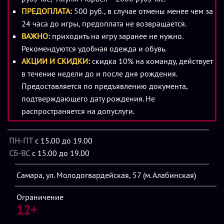
атмосферой действа вам помогут высококачественные
ПРЕДОПЛАТА:
500 руб., в случае отмены менее чем за
декорации, над созданием которых трудились
24 часа до игры, предоплата не возвращается.
профессионалы своего дела. Не малая роль отведена и
ВАЖНО:
приходить на игру заранее не нужно.
актерской игре: она вас впечатлит.
Рекомендуются удобная одежда и обувь.
АКЦИИ И СКИДКИ:
скидка 10% на команду, действует
Чтобы не портить игрокам ощущение погружения,
в течение недели до и после дня рождения.
организаторы отказались от использования раций. С вами
Предоставляется по предъявлению документа,
будет объемный звук 7.1. Вам предстоит преодолеть пять
подтверждающего дату рождения. Не
локаций и решить множество разноплановых задач: на
распространяется на допуслуги.
знание физики, на логику и восприятие. Постарайтесь
собрать такую команду, которая придет к победе.
ПН-ПТ
с 15.00 до 19.00
СБ-ВС
с 15.00 до 19.00
Минимальный возраст участников
квеста «Казематы
Самара, ул. Молодогвардейская, 57 (м. Алабинская)
тьмы» в Самаре
- 12 лет. За 90 минут игры команда из 2-7
человек должна будет продемонстрировать чудеса
Ограничение
сплоченности и взаимодействия.
12+